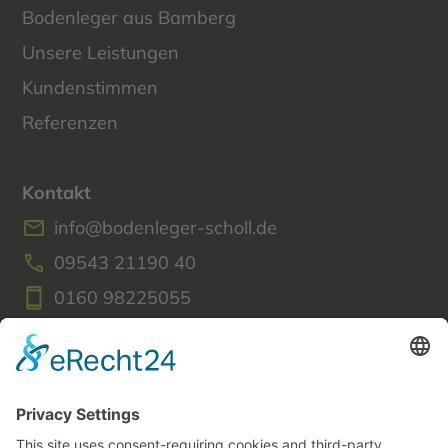
Bodenleger aus Bamberg
Unsere Leistungen
Kundenstimmen
Referenzen
Kontakt
info@bodenleger-scholl.de
09543 21190 40
0160 98225055
Amlingstadter Straße 27c
96114 Hirschaid
Rechtliches