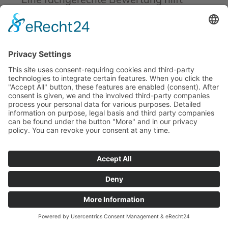
dabei, die Lebensdauer des Bodens
langfristig zu erhalten.
Wer ist der beste
Ansprechpartner für die
richtige Körnung beim
Parkettschleifen?
Bodenleger Scholl ist der richtige
Ansprechpartner für die Auswahl der
passenden Körnung beim
Parkettschleifen. Die Wahl der
Schleifkörnung beeinflusst maßgeblich