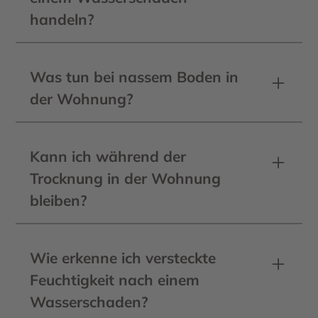
Schäden werden jedoch von der
handeln?
Versicherung übernommen. Wir helfen
Am besten sofort. Schon nach 24–48
bei der Abwicklung!
Stunden kann sich Schimmel bilden –
Was tun bei nassem Boden in
insbesondere unter Parkett oder
der Wohnung?
Laminat.
Wasser stoppen, Strom sichern,
dokumentieren – und einen
Kann ich während der
Fachbetrieb wie
Bodenleger Scholl
aus
Trocknung in der Wohnung
der Region Bamberg anrufen. Je früher
bleiben?
wir kommen, desto größer die Chancen
Ja, meist problemlos. Unsere Geräte
auf Schadensbegrenzung.
sind leise und können so platziert
Wie erkenne ich versteckte
werden, dass du in der Wohnung
Feuchtigkeit nach einem
wohnen bleiben kannst.
Wasserschaden?