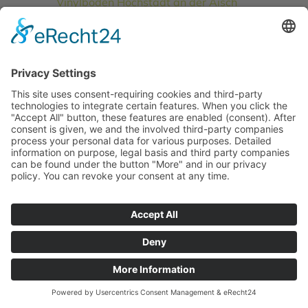
Vinylboden Höchstadt an der Aisch
Vinylboden Schweinfurt
Vinylboden Würzburg
Parkettboden
Parkettboden Bayreuth
Parkettboden Bamberg
Parkettboden Erlangen
Parkettboden Fürth
Parkettboden Höchstadt an der Aisch
Parkettboden Schweinfurt
Parkettboden Würzburg
Akustikpaneele
Akustikpaneele Bamberg