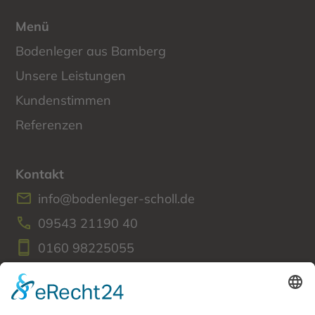
Menü
Bodenleger aus Bamberg
Unsere Leistungen
Kundenstimmen
Referenzen
Kontakt
info@bodenleger-scholl.de
09543 21190 40
0160 98225055
Amlingstadter Straße 27c
96114 Hirschaid