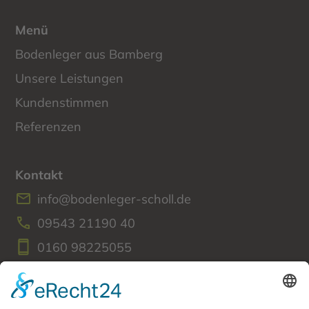
Menü
Bodenleger aus Bamberg
Unsere Leistungen
Kundenstimmen
Referenzen
Kontakt
info@bodenleger-scholl.de
09543 21190 40
0160 98225055
Amlingstadter Straße 27c
96114 Hirschaid